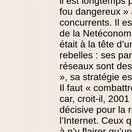
il est longtemps
fou dangereux » 
concurrents. Il est
de la Netéconomi
était à la tête d’
rebelles : ses pa
réseaux sont de
», sa stratégie est
Il faut « combatt
car, croit-il, 20
décisive pour la 
l’Internet. Ceux q
à n’y flairer qu’u