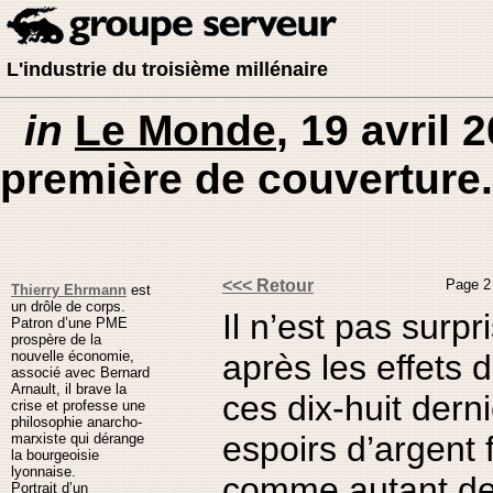
L'industrie du troisième millénaire
in
Le Monde
, 19 avril 
première de couverture.
<<< Retour
Page 2 
Thierry Ehrmann
est
un drôle de corps.
Il n’est pas surpri
Patron d’une PME
prospère de la
nouvelle économie,
après les effets 
associé avec Bernard
Arnault, il brave la
ces dix-huit dern
crise et professe une
philosophie anarcho-
espoirs d’argent 
marxiste qui dérange
la bourgeoisie
lyonnaise.
comme autant de
Portrait d’un