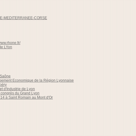
HONE-MEDITERRANEE-CORSE
/www.rhone.fr/
e LYon
r-Saône
pement Economique de la Région Lyonnaise
péry
 d'Industrie de Lyon
es congrès du Grand Lyon
014 à Saint Romain au Mont d'Or