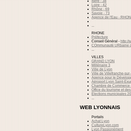
Isère - 38
Loire - 42
Rhône - 69
Savoie - 73
Agence de l'Eau - R
...
RHONE
Préfecture
Conseil Général -
http:/
COmmunauté URbaine d
...
VILLES
GRAND LYON
Millénaire 3
Ville de Lyon
Ville de Villefranche-su
Agence pour le Dévelop
Aéroport Lyon Saint-Exu
Chambre de Commerce et
Office du tourisme et d
Elections municipales 2
...
WEB LYONNAIS
Portails
Achat Lyon
CultureLyon.com
Lyon Passionément