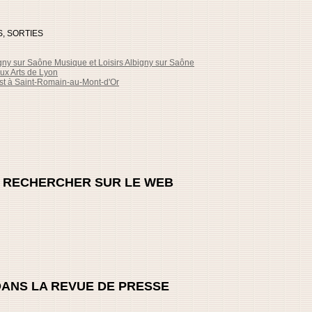
S, SORTIES
gny sur Saône Musique et Loisirs Albigny sur Saône
ux Arts de Lyon
t à Saint-Romain-au-Mont-d'Or
/ RECHERCHER SUR LE WEB
DANS LA REVUE DE PRESSE