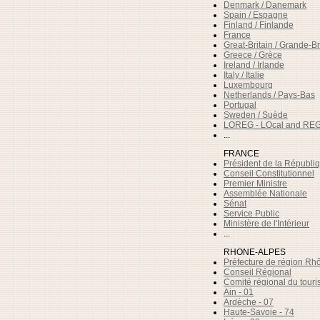
Denmark / Danemark
Spain / Espagne
Finland / Finlande
France
Great-Britain / Grande-B
Greece / Grèce
Ireland / Irlande
Italy / Italie
Luxembourg
Netherlands / Pays-Bas
Portugal
Sweden / Suède
LOREG - LOcal and REG
...
FRANCE
Président de la Républi
Conseil Constitutionnel
Premier Ministre
Assemblée Nationale
Sénat
Service Public
Ministère de l'Intérieur
...
RHONE-ALPES
Préfecture de région Rh
Conseil Régional
Comité régional du tour
Ain - 01
Ardèche - 07
Haute-Savoie - 74