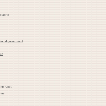
retagne
ional government
que
ône-Alpes
isme