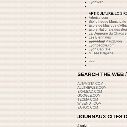
LyonWeb
...
ART, CULTURE, LOISIR
Artprice.com
Bibliothèque Municipale
Ecole de Musique d'Albi
Ecole Nationale des Bea
La Demeure du Chaos es
Les Biennales
Lyon Mag'
Mag2Lyon
Lyonpeople.com
Lyon Capitale
Musée l'OrgAne
999
...
SEARCH THE WEB 
ALTAVISTA
.COM
ALLTHEWEB.COM
EXALEAD.COM
GOOGLE.COM
TEOMA.COM
WISENUT.COM
YAHOO.COM
JOURNAUX CITES 
à suivre