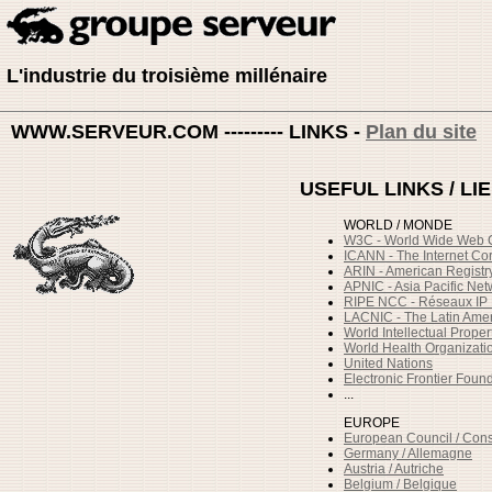
L'industrie du troisième millénaire
WWW.SERVEUR.COM --------- LINKS -
Plan du site
USEFUL LINKS / LI
WORLD / MONDE
W3C - World Wide Web 
ICANN - The Internet C
ARIN - American Registry
APNIC - Asia Pacific Net
RIPE NCC - Réseaux IP 
LACNIC - The Latin Amer
World Intellectual Proper
World Health Organizati
United Nations
Electronic Frontier Foun
...
EUROPE
European Council / Con
Germany / Allemagne
Austria / Autriche
Belgium / Belgique