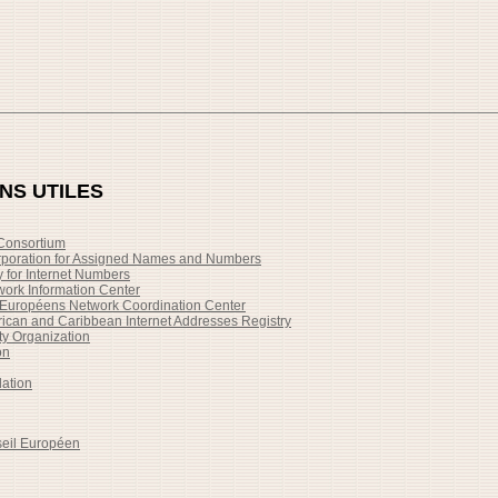
ENS UTILES
Consortium
orporation for Assigned Names and Numbers
 for Internet Numbers
work Information Center
Européens Network Coordination Center
ican and Caribbean Internet Addresses Registry
ty Organization
on
dation
seil Européen