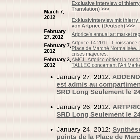
Exclusive interview of thier
Translation) >>>
March 7,
2012
Exklusivinterview mit thier
von Artprice (Deutsch) >>>
February
Artprice's annual art market repo
27, 2012
Artprice T4 2011 : Croissance 
February 7,
Place de Marché Normalisée. L'
2012
crises majeures.
February 3,
AMCI : Artprice obtient la cond
2012
TALLEC concernant l'Art Mark
January 27, 2012:
ADDENDU
est admis au compartimen
SRD Long Seulement le 24 
January 26, 2012:
ARTPRIC
SRD Long Seulement le 24 
January 24, 2012:
Synthèse
points de la Place de Mar