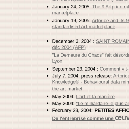
January 24, 2005:
The 9 Artprice ru
marketplace
January 19, 2005:
Artprice and its
standardised Art marketplace
December 3, 2004 :
SAINT ROMAIN
déc 2004 (AFP)
"La Demeure du Chaos" fait désordr
Lyon
September 23, 2004 :
Comment vit-o
July 7, 2004: press release:
Artpric
Knowledge® - Behavioural data mini
the art market
May 2004:
L'art et la manière
May 2004:
"Le milliardaire le plus 
February 28, 2004:
PETITES AFFI
œuv
De l'entreprise comme une