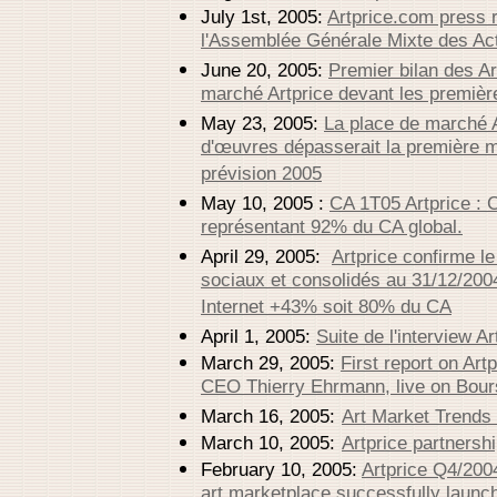
July 1st, 2005:
Artprice.com press 
l'Assemblée Générale Mixte des Act
June 20, 2005:
Premier bilan des Ar
marché Artprice devant les premiè
May 23, 2005:
La place de marché 
d'œuvres dépasserait la première 
prévision 2005
May 10, 2005 :
CA 1T05 Artprice : 
représentant 92% du CA global.
April 29, 2005:
Artprice confirme 
sociaux et consolidés au 31/12/20
Internet +43% soit 80% du CA
April 1, 2005:
Suite de l'interview 
March 29, 2005:
First report on Ar
CEO Thierry Ehrmann, live on Bou
March 16, 2005:
Art Market Trends
March 10, 2005:
Artprice partnersh
February 10, 2005:
Artprice Q4/200
art marketplace successfully launc