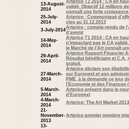
Artprice T2 2014 : CA en hau
13-August-
validé. Objectif 12 millions de
2014
connaît une forte croissance
25-July-
Artprice : Communiqué d'affe
2014
clos au 31.12.2013
Artprice : compte-rendu de l'
3-July-2014
d'avenir
Artprice T1 2014 : CA en hau
14-May-
n'impactant pas le CA validé. 
2014
le Marché de l'Art connaît u
Artprice Rapport Financier A
29-April-
Résultat bénéficiaire et C.A.
2014
gratuit.
Artprice déclare son éligibi
27-March-
sur Euronext et son admissi
2014
PME, à la demande ce jour de
l'Economie et des Finances 
5-March-
Artprice présent dans le no
2014
d'Euronext
4-March-
Artprice: The Art Market 201
2014
21-
November-
Artprice premier membre int
2013
13-