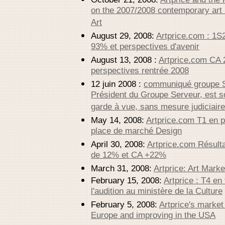
on the 2007/2008 contemporary art 
Art
August 29, 2008:
Artprice.com : 1S
93% et perspectives d'avenir
August 13, 2008 :
Artprice.com CA 
perspectives rentrée 2008
12 juin 2008 :
communiqué groupe Se
Président du Groupe Serveur, est so
garde à vue, sans mesure judiciaire
May 14, 2008:
Artprice.com T1 en 
place de marché Design
April 30, 2008:
Artprice.com Résult
de 12% et CA +22%
March 31, 2008:
Artprice: Art Mark
February 15, 2008:
Artprice : T4 en
l'audition au ministère de la Culture
February 5, 2008:
Artprice's market
Europe and improving in the USA