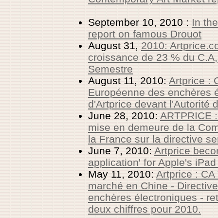
September 10, 2010 :
In th
report on famous Drouot
August 31,
2010: Artprice.
croissance de 23 % du C.A
Semestre
August 11, 2010:
Artprice :
Européenne des enchères él
d'Artprice devant l'Autorité
June 28, 2010:
ARTPRICE : 
mise en demeure de la Co
la France sur la directive se
June 7, 2010:
Artprice becom
application' for Apple's iPad
May 11, 2010:
Artprice : CA
marché en Chine - Directiv
enchères électroniques - re
deux chiffres pour 2010.