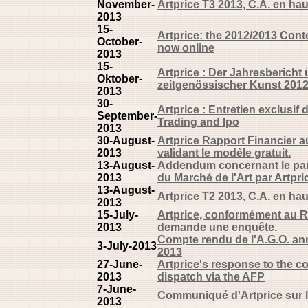
November-
Artprice T3 2013, C.A. en ha
2013
15-
Artprice: the 2012/2013 Cont
October-
now online
2013
15-
Artprice : Der Jahresbericht
Oktober-
zeitgenössischer Kunst 2012/2
2013
30-
Artprice : Entretien exclusif
September-
Trading and Ipo
2013
30-August-
Artprice Rapport Financier a
2013
validant le modèle gratuit.
13-August-
Addendum concernant le par
2013
du Marché de l'Art par Artpri
13-August-
Artprice T2 2013, C.A. en ha
2013
15-July-
Artprice, conformément au R
2013
demande une enquête.
Compte rendu de l'A.G.O. ann
3-July-2013
2013
27-June-
Artprice's response to the co
2013
dispatch via the AFP
7-June-
Communiqué d'Artprice sur 
2013