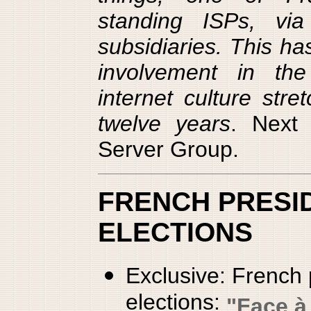
standing ISPs, vi
subsidiaries. This ha
involvement in th
internet culture stre
twelve years
. Nex
Server Group.
FRENCH PRESI
ELECTIONS
Exclusive: French 
elections:
"Face à 