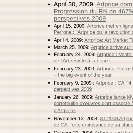
April 30, 2009:
Artprice.com
Progression du RN de 467%
perspectives 2009
April 15, 2009:
Artprice met en lign
Perrone : "Artprice ou la révolution 
April 4, 2009:
Artprice: Art Market 
March 25, 2009:
Artprice arrive sur
February 24, 2009:
Artprice : Vente
de l'Art résiste à la crise !
February 23, 2009:
Artprice: Pierre
– the big event of the year
February 9, 2009 :
Artprice : CA T4
perpectives 2009
January 26, 2009:
Artprice lance My
portefeuille d'œuvres d'art associé
d'Artprice.
November 13, 2008:
3T 2008 Artpri
de CA, forte croissance de sa plac
October 21, 2008:
Artprice and the 