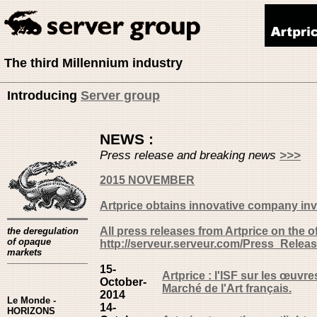
The third Millennium industry
Introducing
Server group
NEWS :
Press release and breaking news
>>>
2015 NOVEMBER
Artprice obtains innovative company in
All press releases from Artprice on the of
the deregulation
of opaque
http://serveur.serveur.com/Press_Relea
markets
15-
Artprice : l'ISF sur les œuvres
October-
Marché de l'Art français.
2014
Le Monde -
14-
HORIZONS