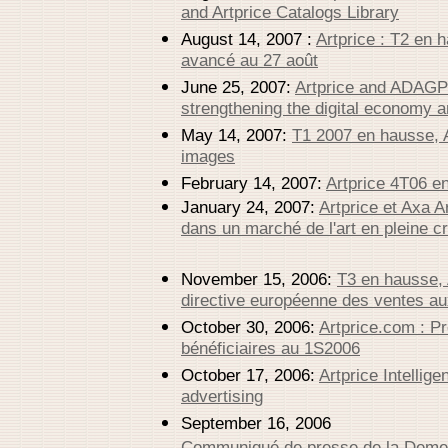
and Artprice Catalogs Library
August 14, 2007 :
Artprice : T2 en 
avancé au 27 août
June 25, 2007:
Artprice and ADAGP
strengthening the digital economy a
May 14, 2007:
T1 2007 en hausse, A
images
February 14, 2007:
Artprice 4T06 e
January 24, 2007:
Artprice et Axa A
dans un marché de l'art en pleine c
November 15, 2006:
T3 en hausse, 
directive européenne des ventes a
October 30, 2006:
Artprice.com : Pr
bénéficiaires au 1S2006
October 17, 2006:
Artprice Intellige
advertising
September 16, 2006
Communiqué de presse de la Deme