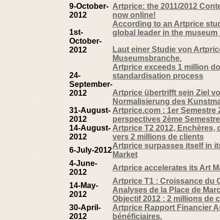
9-October-
Artprice: the 2011/2012 Cont
2012
now online!
According to an Artprice stud
1st-
global leader in the museum 
October-
Laut einer Studie von Artpric
2012
Museumsbranche.
Artprice exceeds 1 million do
24-
standardisation process
September-
Artprice übertrifft sein Ziel 
2012
Normalisierung des Kunstma
31-August-
Artprice.com : 1er Semestre 2
2012
perspectives 2ème Semestre
14-August-
Artprice T2 2012, Enchères
2012
vers 2 millions de clients
Artprice surpasses itself in i
6-July-2012
Market
4-June-
Artprice accelerates its Art 
2012
Artprice T1 : Croissance du C
14-May-
Analyses de la Place de Mar
2012
Objectif 2012 : 2 millions de c
30-April-
Artprice Rapport Financier A
2012
bénéficiaires.