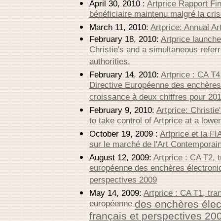
April 30, 2010 :
Artprice Rapport Fin
bénéficiaire maintenu malgré la cri
March 11, 2010:
Artprice: Annual Ar
February 18, 2010:
Artprice launch
Christie's and a simultaneous referr
authorities.
February 14, 2010:
Artprice : CA T4,
Directive Européenne des enchères 
croissance à deux chiffres pour 201
February 9, 2010:
Artprice: Christi
to take control of Artprice at a low
October 19, 2009 :
Artprice et la FI
sur le marché de l'Art Contemporai
August 12, 2009:
Artprice : CA T2, t
européenne des enchères électroniq
perspectives 2009
May 14, 2009:
Artprice : CA T1, tra
européenne
des enchères élec
français et perspectives 20