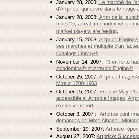
January 28, 2008:
Le marché de l'ar
d'Artprice, qui ouvre dans le rouge 
January 28, 2008:
Artprice is launc
Index"®, a real time index which m
market players are feeling.
January 15, 2008:
Artprice Engine®,
ses marchés et multiplie d'un facteu
Catalogs Library®
November 14, 2007:
T3 en forte ha
Academics® et Artprice Engine®
October 25, 2007:
Artprice Images® 
Mireur 1700-1903
October 15, 2007:
Enrique Mayer's 
accessible at Artprice Images, Artp
exclusive report
October 3, 2007 :
Artprice confirm
demandes de Mme Albanel, Ministre
September 19, 2007:
Artprice répo
August 27, 2007:
Artprice: Successf