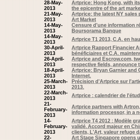
28-May-
Artprice: Hong Kong, with it
2013
the epicentre of the art marke
21-May-
Artprice: the latest NY sales 
2013
Art Market
14-May-
Censure d'une information r
2013
Boursorama Banque
14-May-
Artprice T1 2013, C.A. en ha
2013
30-April-
Artprice Rapport Financier A
2013
bénéficiaires et C.A. mainten
26-April-
Artprice and Escrow.com, two
2013
respective fields, announce 
18-April-
Artprice: Bryan Garnier and 
2013
Internet.
25-March-
Précision d'Artprice sur l'ar
2013
2013.
22-March-
Artprice : calendrier de l'ét
2013
21-
Artprice partners with Artron
February-
information processor, in a n
2013
14-
Artprice T4 2012 : Modèle gra
February-
validé. Accord majeur en Chin
2013
clients, L'Art, valeur refuge 
22-
Art Stage Singapore opens un