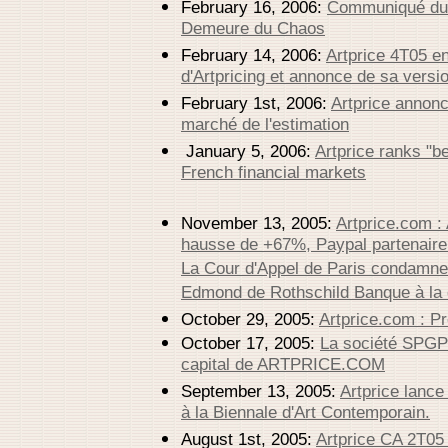
February 16, 2006:
Communiqué du c
Demeure du Chaos
February 14, 2006:
Artprice 4T05 
d'Artpricing et annonce de sa versi
February 1st, 2006:
Artprice annonc
marché de l'estimation
January 5, 2006:
Artprice ranks "be
French financial markets
November 13, 2005:
Artprice.com :
hausse de +67%, Paypal partenaire
La Cour d'Appel de Paris condamn
Edmond de Rothschild Banque à la 
October 29, 2005:
Artprice.com : Pr
October 17, 2005:
La société SPGP 
capital de ARTPRICE.COM
September 13, 2005:
Artprice lance
à la Biennale d'Art Contemporain.
August 1st, 2005:
Artprice CA 2T0