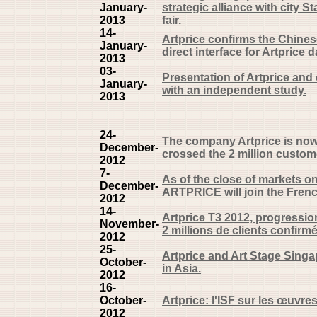
January-
strategic alliance with city S
2013
fair.
14-
Artprice confirms the Chine
January-
direct interface for Artprice 
2013
03-
Presentation of Artprice and
January-
with an independent study.
2013
24-
The company Artprice is now
December-
crossed the 2 million custom
2012
7-
As of the close of markets 
December-
ARTPRICE will join the Fren
2012
14-
Artprice T3 2012, progressio
November-
2 millions de clients confirmé
2012
25-
Artprice and Art Stage Singa
October-
in Asia.
2012
16-
October-
Artprice: l'ISF sur les œuvres
2012