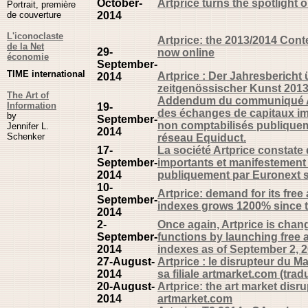
October-
Artprice turns the spotlight
Portrait, première
de couverture
2014
L'iconoclaste
Artprice: the 2013/2014 Cont
de la Net
29-
now online
économie
September-
TIME international
Artprice : Der Jahresbericht
2014
zeitgenössischer Kunst 2013/2
The Art of
Addendum du communiqué Ar
Information
19-
des échanges de capitaux im
by
September-
non comptabilisés publiquem
Jennifer L.
2014
Schenker
réseau Equiduct.
17-
La société Artprice constat
September-
importants et manifestement
2014
publiquement par Euronext s
10-
Artprice: demand for its fre
September-
indexes grows 1200% since th
2014
2-
Once again, Artprice is chan
September-
functions by launching free
2014
indexes as of September 2, 2
27-August-
Artprice : le disrupteur du M
2014
sa filiale artmarket.com (trad
20-August-
Artprice: the art market disru
2014
artmarket.com