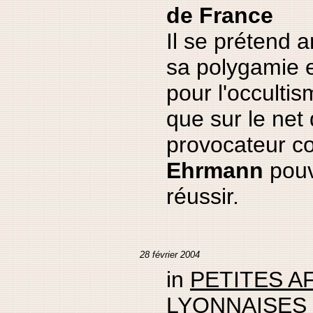
de France
Il se prétend a
sa polygamie 
pour l'occultism
que sur le net
provocateur 
Ehrmann
pouv
réussir.
28 février 2004
in
PETITES A
LYONNAISES