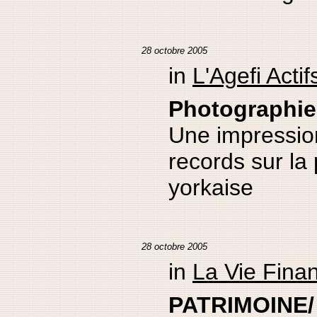
28 octobre 2005
in
L'Agefi Actif
Photographi
Une impressio
records sur la
yorkaise
28 octobre 2005
in
La Vie Fina
PATRIMOINE/ 