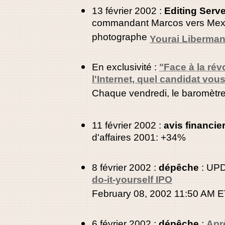
13 février 2002 :
Editing Serve
commandant Marcos vers Mexi
photographe
Yourai Liberma
En exclusivité :
"Face à la rév
l'Internet, quel candidat vou
Chaque vendredi, le baromèt
11 février 2002 :
avis financie
d'affaires 2001: +34%
8 février 2002 :
dépêche
:
UPD
do-it-yourself IPO
February 08, 2002 11:50 AM 
6 février 2002 :
dépêche
:
Apr