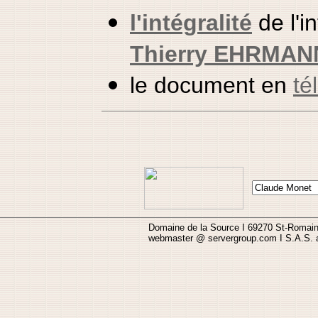
l'intégralité
de l'i
Thierry EHRMAN
le document en
té
Domaine de la Source I 69270 St-Romain-
webmaster @ servergroup.com I S.A.S. a